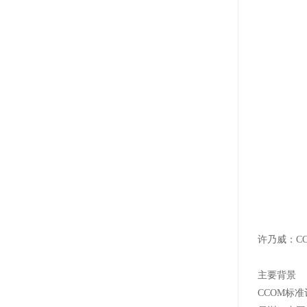
许乃威：C
主要背景
CCOM标